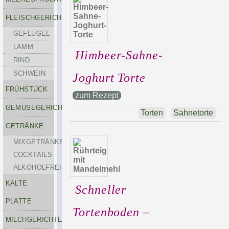
FLEISCHGERICHTE
GEFLÜGEL
LAMM
Himbeer-Sahne-
RIND
SCHWEIN
Joghurt Torte
FRÜHSTÜCK
zum Rezept
GEMÜSEGERICHTE
Torten
Sahnetorte
GETRÄNKE
MIXGETRÄNKE-
COCKTAILS
ALKOHOLFREI
KALTE
Schneller
PLATTE
Tortenboden –
MILCHGERICHTE