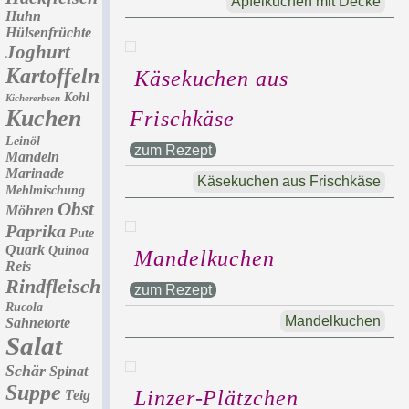
Apfelkuchen mit Decke
Huhn
Hülsenfrüchte
Joghurt
Kartoffeln
Käsekuchen aus
Kohl
Kichererbsen
Kuchen
Frischkäse
Leinöl
zum Rezept
Mandeln
Marinade
Käsekuchen aus Frischkäse
Mehlmischung
Obst
Möhren
Paprika
Pute
Quark
Quinoa
Mandelkuchen
Reis
Rindfleisch
zum Rezept
Rucola
Mandelkuchen
Sahnetorte
Salat
Schär
Spinat
Suppe
Linzer-Plätzchen
Teig