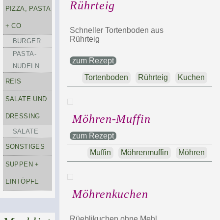
Rührteig
PIZZA, PASTA
+ CO
Schneller Tortenboden aus
Rührteig
BURGER
PASTA-
zum Rezept
NUDELN
Tortenboden
Rührteig
Kuchen
REIS
SALATE UND
DRESSING
Möhren-Muffin
SALATE
zum Rezept
SONSTIGES
Muffin
Möhrenmuffin
Möhren
SUPPEN +
EINTÖPFE
Möhrenkuchen
Rüeblikuchen ohne Mehl