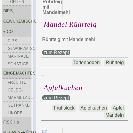
TORTEN
DIPS,
GEWÜRZMISCHUNGEN
Mandel Rührteig
+ CO
Rührteig mit Mandelmehl
DIPS
GEWÜRZMISCHUNGEN
zum Rezept
MARINADE
Tortenboden
Rührteig
SONSTIGE
EINGEMACHTES
FRÜCHTE
Apfelkuchen
GELEE-
MARMELADE
zum Rezept
GETRÄNKE
Frühstück
Apfelkuchen
Äpfel
LIKÖRE
Mandeln
FISCH &
MEERESFRÜCHTE