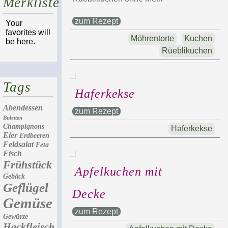
Merkliste
zum Rezept
Your
favorites will
Möhrentorte
Kuchen
be here.
Rüeblikuchen
Tags
Haferkekse
Abendessen
zum Rezept
Buletten
Champignons
Haferkekse
Eier
Erdbeeren
Feldsalat
Feta
Fisch
Frühstück
Apfelkuchen mit
Gebäck
Geflügel
Decke
Gemüse
zum Rezept
Gewürze
Hackfleisch