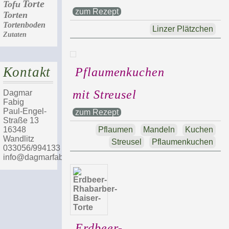
Torte
Tofu
zum Rezept
Torten
Tortenboden
Linzer Plätzchen
Zutaten
Kontakt
Pflaumenkuchen
mit Streusel
Dagmar
Fabig
Paul-Engel-
zum Rezept
Straße 13
16348
Pflaumen
Mandeln
Kuchen
Wandlitz
Streusel
Pflaumenkuchen
033056/994133
info@dagmarfabig.de
Erdbeer-