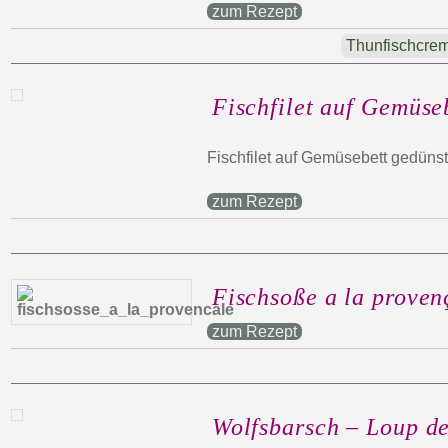
zum Rezept
Thunfischcre
Fischfilet auf Gemüse
Fischfilet auf Gemüsebett gedünst
zum Rezept
Fischsoße a la proven
zum Rezept
Wolfsbarsch – Loup d