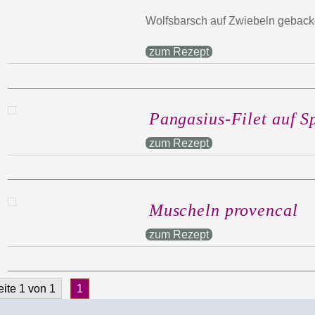
Wolfsbarsch auf Zwiebeln gebac
zum Rezept
Pangasius-Filet auf S
zum Rezept
Muscheln provencal
zum Rezept
eite 1 von 1
1