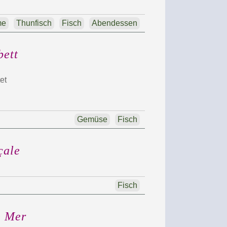
me
Thunfisch
Fisch
Abendessen
bett
et
Gemüse
Fisch
çale
Fisch
e Mer