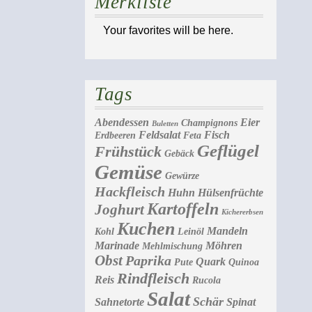
Merkliste
Your favorites will be here.
Tags
Abendessen
Eier
Champignons
Buletten
Feldsalat
Fisch
Erdbeeren
Feta
Geflügel
Frühstück
Gebäck
Gemüse
Gewürze
Hackfleisch
Huhn
Hülsenfrüchte
Kartoffeln
Joghurt
Kichererbsen
Kuchen
Mandeln
Kohl
Leinöl
Marinade
Möhren
Mehlmischung
Obst
Paprika
Quark
Pute
Quinoa
Rindfleisch
Reis
Rucola
Salat
Schär
Sahnetorte
Spinat