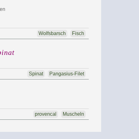
ken
Wolfsbarsch
Fisch
pinat
Spinat
Pangasius-Filet
provencal
Muscheln