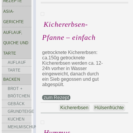
REZEPTE
ASIA-
GERICHTE
Kichererbsen-
AUFLAUF,
Pfanne – einfach
QUICHE UND
getrocknete Kichererbsen:
TARTE
ca.150g getrocknete
AUFLAUF
Kichererbsen werden ca. 12-
24h vorher in Wasser
TARTE
eingeweicht, danach durch
ein Sieb gegossen und gut
BACKEN
abgespült.
BROT +
BRÖTCHEN
zum Rezept
GEBÄCK
Kichererbsen
Hülsenfrüchte
GRUNDTEIGE
KUCHEN
MEHLMISCHUNGEN
Hummus