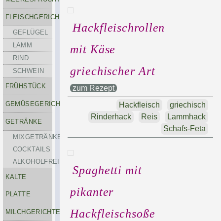
FLEISCHGERICHTE
Hackfleischrollen
GEFLÜGEL
LAMM
mit Käse
RIND
griechischer Art
SCHWEIN
FRÜHSTÜCK
zum Rezept
GEMÜSEGERICHTE
Hackfleisch
griechisch
Rinderhack
Reis
Lammhack
GETRÄNKE
Schafs-Feta
MIXGETRÄNKE-
COCKTAILS
ALKOHOLFREI
Spaghetti mit
KALTE
pikanter
PLATTE
Hackfleischsoße
MILCHGERICHTE