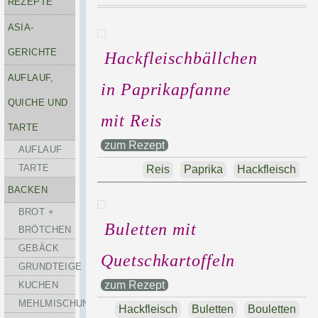
REZEPTE
ASIA-
GERICHTE
Hackfleischbällchen
AUFLAUF,
in Paprikapfanne
QUICHE UND
mit Reis
TARTE
zum Rezept
AUFLAUF
TARTE
Reis
Paprika
Hackfleisch
BACKEN
BROT +
Buletten mit
BRÖTCHEN
GEBÄCK
Quetschkartoffeln
GRUNDTEIGE
zum Rezept
KUCHEN
MEHLMISCHUNGEN
Hackfleisch
Buletten
Bouletten