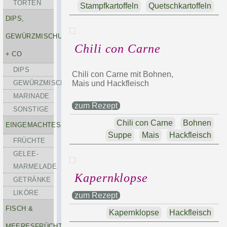
TORTEN
Stampfkartoffeln
Quetschkartoffeln
DIPS,
GEWÜRZMISCHUNGEN
Chili con Carne
+ CO
DIPS
Chili con Carne mit Bohnen,
GEWÜRZMISCHUNGEN
Mais und Hackfleisch
MARINADE
zum Rezept
SONSTIGE
Chili con Carne
Bohnen
EINGEMACHTES
Suppe
Mais
Hackfleisch
FRÜCHTE
GELEE-
MARMELADE
Kapernklopse
GETRÄNKE
LIKÖRE
zum Rezept
FISCH &
Kapernklopse
Hackfleisch
MEERESFRÜCHTE