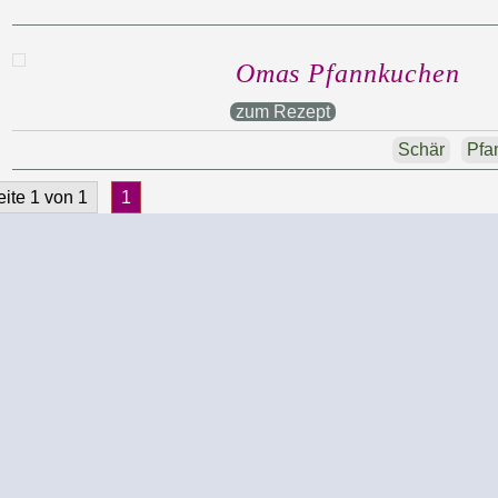
Omas Pfannkuchen
zum Rezept
Schär
Pfa
eite 1 von 1
1