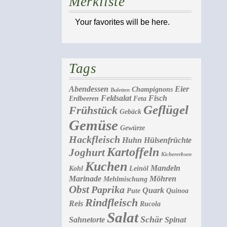
Merkliste
Your favorites will be here.
Tags
Abendessen
Eier
Champignons
Buletten
Feldsalat
Fisch
Erdbeeren
Feta
Geflügel
Frühstück
Gebäck
Gemüse
Gewürze
Hackfleisch
Huhn
Hülsenfrüchte
Kartoffeln
Joghurt
Kichererbsen
Kuchen
Mandeln
Kohl
Leinöl
Marinade
Möhren
Mehlmischung
Obst
Paprika
Quark
Pute
Quinoa
Rindfleisch
Reis
Rucola
Salat
Schär
Sahnetorte
Spinat