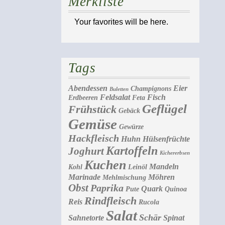
Merkliste
Your favorites will be here.
Tags
Abendessen
Eier
Champignons
Buletten
Feldsalat
Fisch
Erdbeeren
Feta
Geflügel
Frühstück
Gebäck
Gemüse
Gewürze
Hackfleisch
Huhn
Hülsenfrüchte
Kartoffeln
Joghurt
Kichererbsen
Kuchen
Mandeln
Kohl
Leinöl
Marinade
Möhren
Mehlmischung
Obst
Paprika
Quark
Pute
Quinoa
Rindfleisch
Reis
Rucola
Salat
Schär
Sahnetorte
Spinat