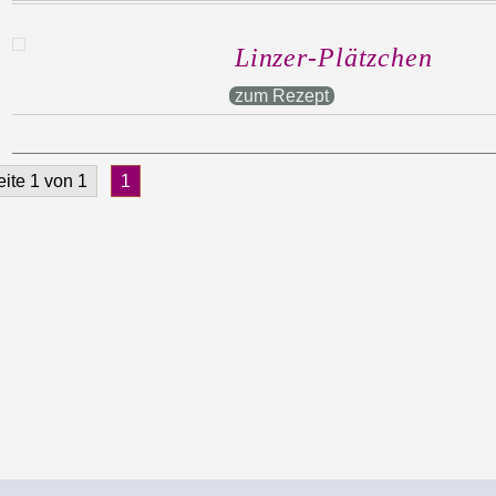
Linzer-Plätzchen
zum Rezept
eite 1 von 1
1