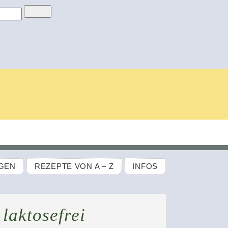
GEN
REZEPTE VON A – Z
INFOS
 laktosefrei