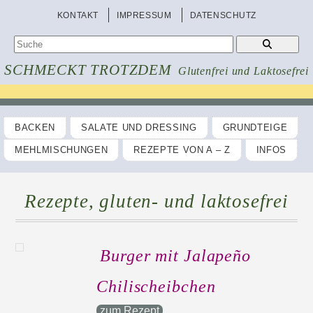
KONTAKT
IMPRESSUM
DATENSCHUTZ
SCHMECKT TROTZDEM
Glutenfrei und Laktosefrei
BACKEN
SALATE UND DRESSING
GRUNDTEIGE
MEHLMISCHUNGEN
REZEPTE VON A – Z
INFOS
Rezepte, gluten- und laktosefrei
Burger mit Jalapeño
Chilischeibchen
zum Rezept