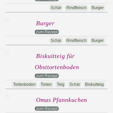
Schär
Rindfleisch
Burger
Burger
zum Rezept
Schär
Rindfleisch
Burger
Biskuitteig für
Obsttortenboden
zum Rezept
Tortenboden
Torten
Teig
Schär
Biskuitteig
Omas Pfannkuchen
zum Rezept