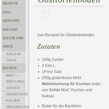
REZEPTE
ASIA-
GERICHTE
AUFLAUF,
zum Beispiel für Obsttortenboden
QUICHE UND
Zutaten
TARTE
AUFLAUF
100g Zucker
TARTE
4 Eier L
BACKEN
1Prise Salz
BROT +
200g glutenfreies Mehl
BRÖTCHEN
Mehlmischung für Kuchen
(oder
GEBÄCK
von
Schär
MixC Kuchen und
GRUNDTEIGE
Kekse)
KUCHEN
Butter für die Backform
MEHLMISCHUNGEN