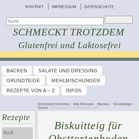
KONTAKT
IMPRESSUM
DATENSCHUTZ
SCHMECKT TROTZDEM
Glutenfrei und Laktosefrei
BACKEN
SALATE UND DRESSING
GRUNDTEIGE
MEHLMISCHUNGEN
REZEPTE VON A – Z
INFOS
Schmeckt trotzdem
»
Alle Rezepte
»
Backen
»
Grundteige
»
Torten
» Biskuitteig für Obsttortenboden
Rezepte
Biskuitteig für
ALLE
Obsttortenboden