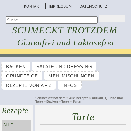
KONTAKT
IMPRESSUM
DATENSCHUTZ
SCHMECKT TROTZDEM
Glutenfrei und Laktosefrei
BACKEN
SALATE UND DRESSING
GRUNDTEIGE
MEHLMISCHUNGEN
REZEPTE VON A – Z
INFOS
Schmeckt trotzdem
»
Alle Rezepte
»
Auflauf, Quiche und
Tarte
»
Backen
»
Tarte
»
Torten
Rezepte
Tarte
ALLE