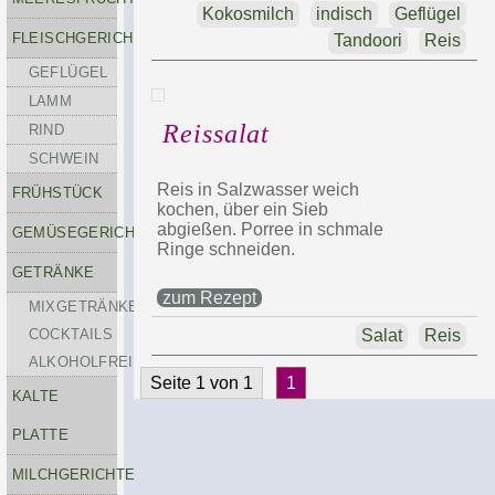
Kokosmilch
indisch
Geflügel
FLEISCHGERICHTE
Tandoori
Reis
GEFLÜGEL
LAMM
Reissalat
RIND
SCHWEIN
Reis in Salzwasser weich
FRÜHSTÜCK
kochen, über ein Sieb
abgießen. Porree in schmale
GEMÜSEGERICHTE
Ringe schneiden.
GETRÄNKE
zum Rezept
MIXGETRÄNKE-
COCKTAILS
Salat
Reis
ALKOHOLFREI
Seite 1 von 1
1
KALTE
PLATTE
MILCHGERICHTE