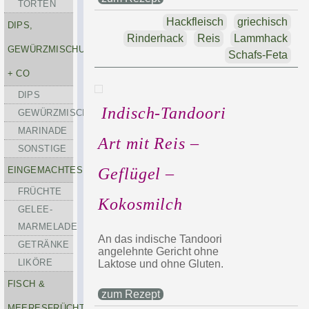
TORTEN
Hackfleisch
griechisch
DIPS,
Rinderhack
Reis
Lammhack
GEWÜRZMISCHUNGEN
Schafs-Feta
+ CO
DIPS
Indisch-Tandoori
GEWÜRZMISCHUNGEN
MARINADE
Art mit Reis –
SONSTIGE
EINGEMACHTES
Geflügel –
FRÜCHTE
Kokosmilch
GELEE-
MARMELADE
An das indische Tandoori
GETRÄNKE
angelehnte Gericht ohne
LIKÖRE
Laktose und ohne Gluten.
FISCH &
zum Rezept
MEERESFRÜCHTE