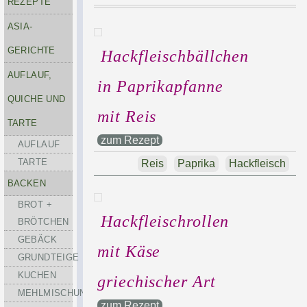
REZEPTE
ASIA-
GERICHTE
Hackfleischbällchen
AUFLAUF,
in Paprikapfanne
QUICHE UND
mit Reis
TARTE
zum Rezept
AUFLAUF
TARTE
Reis
Paprika
Hackfleisch
BACKEN
BROT +
Hackfleischrollen
BRÖTCHEN
GEBÄCK
mit Käse
GRUNDTEIGE
KUCHEN
griechischer Art
MEHLMISCHUNGEN
zum Rezept