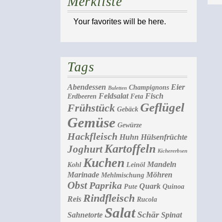
Merkliste
Your favorites will be here.
Tags
Abendessen
Eier
Champignons
Buletten
Feldsalat
Fisch
Erdbeeren
Feta
Geflügel
Frühstück
Gebäck
Gemüse
Gewürze
Hackfleisch
Huhn
Hülsenfrüchte
Kartoffeln
Joghurt
Kichererbsen
Kuchen
Mandeln
Kohl
Leinöl
Marinade
Möhren
Mehlmischung
Obst
Paprika
Quark
Pute
Quinoa
Rindfleisch
Reis
Rucola
Salat
Schär
Sahnetorte
Spinat