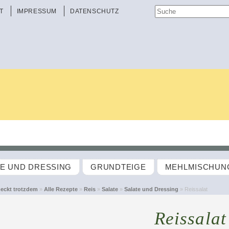
T
IMPRESSUM
DATENSCHUTZ
TE UND DRESSING
GRUNDTEIGE
MEHLMISCHUN
eckt trotzdem
»
Alle Rezepte
»
Reis
»
Salate
»
Salate und Dressing
» Reissalat
Reissalat