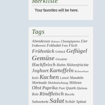
Merkliste
Your favorites will be here.
Tags
Abendessen
Eier
Champignons
Buletten
Feldsalat
Fisch
Erdbeeren
Feta
Geflügel
Frühstück
Gebäck
Gemüse
Gewürze
Hackfleisch
Huhn
Hülsenfrüchte
Kartoffeln
Joghurt
Kichererbsen
Kuchen
Mandeln
Kohl
Leinöl
Marinade
Möhren
Mehlmischung
Obst
Paprika
Quark
Pute
Quinoa
Rindfleisch
Reis
Rucola
Salat
Schär
Sahnetorte
Spinat