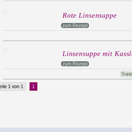
Rote Linsensuppe
zum Rezept
Linsensuppe mit Kassl
zum Rezept
Sup
eite 1 von 1
1