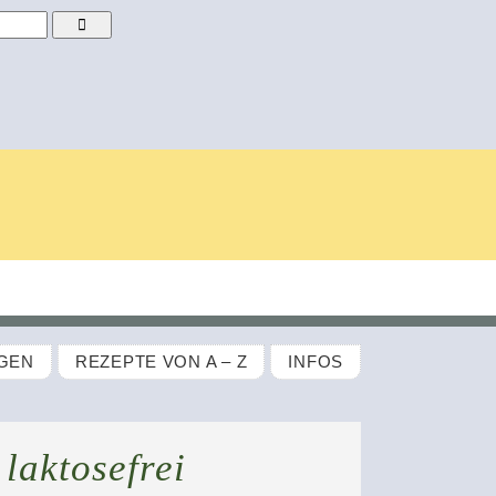
GEN
REZEPTE VON A – Z
INFOS
 laktosefrei