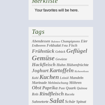
Merkliste
Your favorites will be here.
Tags
Abendessen
Eier
Champignons
Buletten
Feldsalat
Fisch
Erdbeeren
Feta
Geflügel
Frühstück
Gebäck
Gemüse
Gewürze
Hackfleisch
Huhn
Hülsenfrüchte
Kartoffeln
Joghurt
Kichererbsen
Kuchen
Mandeln
Kohl
Leinöl
Marinade
Möhren
Mehlmischung
Obst
Paprika
Quark
Pute
Quinoa
Rindfleisch
Reis
Rucola
Salat
Schär
Sahnetorte
Spinat