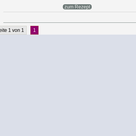
zum Rezept
eite 1 von 1
1