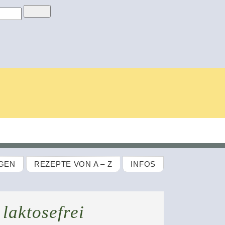
GEN
REZEPTE VON A – Z
INFOS
 laktosefrei