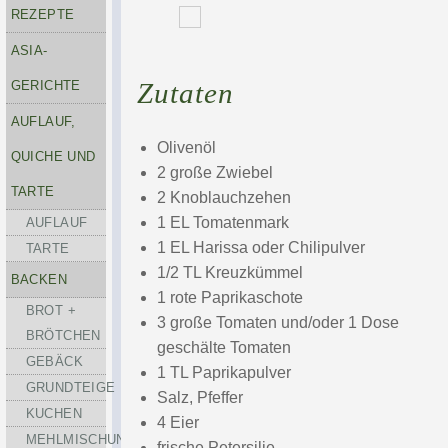
REZEPTE
ASIA-
Zutaten
GERICHTE
AUFLAUF,
Olivenöl
QUICHE UND
2 große Zwiebel
TARTE
2 Knoblauchzehen
1 EL Tomatenmark
AUFLAUF
1 EL Harissa oder Chilipulver
TARTE
1/2 TL Kreuzkümmel
BACKEN
1 rote Paprikaschote
BROT +
3 große Tomaten und/oder 1 Dose
BRÖTCHEN
geschälte Tomaten
GEBÄCK
1 TL Paprikapulver
GRUNDTEIGE
Salz, Pfeffer
KUCHEN
4 Eier
MEHLMISCHUNGEN
frische Petersilie