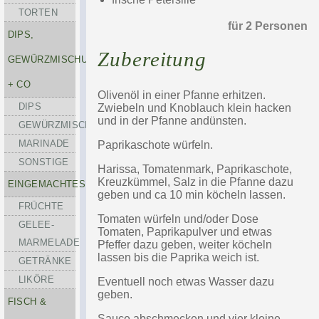
TORTEN
für 2 Personen
DIPS,
Zubereitung
GEWÜRZMISCHUNGEN
+ CO
Olivenöl in einer Pfanne erhitzen.
DIPS
Zwiebeln und Knoblauch klein hacken
und in der Pfanne andünsten.
GEWÜRZMISCHUNGEN
MARINADE
Paprikaschote würfeln.
SONSTIGE
Harissa, Tomatenmark, Paprikaschote,
Kreuzkümmel, Salz in die Pfanne dazu
EINGEMACHTES
geben und ca 10 min köcheln lassen.
FRÜCHTE
Tomaten würfeln und/oder Dose
GELEE-
Tomaten, Paprikapulver und etwas
MARMELADE
Pfeffer dazu geben, weiter köcheln
lassen bis die Paprika weich ist.
GETRÄNKE
LIKÖRE
Eventuell noch etwas Wasser dazu
geben.
FISCH &
Sauce abschmecken und vier kleine