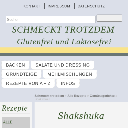
KONTAKT
IMPRESSUM
DATENSCHUTZ
SCHMECKT TROTZDEM
Glutenfrei und Laktosefrei
BACKEN
SALATE UND DRESSING
GRUNDTEIGE
MEHLMISCHUNGEN
REZEPTE VON A – Z
INFOS
Schmeckt trotzdem
»
Alle Rezepte
»
Gemüsegerichte
»
Shakshuka
Rezepte
Shakshuka
ALLE