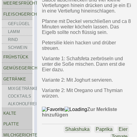
MEERESFRÜCHTE
Vertiefungen hinein drücken und je ein Ei
in eine Vertiefung hineinschlagen.
FLEISCHGERICHTE
Pfanne mit Deckel verschließen und ca 8
GEFLÜGEL
Minuten weiter köcheln lassen. Das
LAMM
Eigelb sollte noch flüssig sein.
RIND
Petersilie klein hacken und drüber
SCHWEIN
streuen.
FRÜHSTÜCK
Variante 1: Schafsfeta zerbröseln und
unter die Soße mischen. Dann erst die
GEMÜSEGERICHTE
Eier dazu.
GETRÄNKE
Variante 2: Mit Joghurt servieren.
MIXGETRÄNKE-
Variante 2: Mit Oregano und Thymian
würzen.
COCKTAILS
ALKOHOLFREI
Zur Merkliste
KALTE
hinzufügen
PLATTE
Shakshuka
Paprika
Eier
MILCHGERICHTE
Tomate