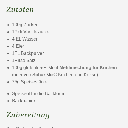
Zutaten
100g Zucker
1Pck Vanillezucker
4 EL Wasser
4 Eier
1TL Backpulver
1Prise Salz
100g glutenfreies Mehl
Mehlmischung für Kuchen
(oder von
Schär
MixC Kuchen und Kekse)
75g Speisestärke
Speiseöl für die Backform
Backpapier
Zubereitung