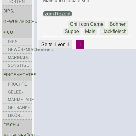
Mais und Hackfleisch
TORTEN
DIPS,
zum Rezept
GEWÜRZMISCHUNGEN
Chili con Carne
Bohnen
Suppe
Mais
Hackfleisch
+ CO
DIPS
Seite 1 von 1
1
GEWÜRZMISCHUNGEN
MARINADE
SONSTIGE
EINGEMACHTES
FRÜCHTE
GELEE-
MARMELADE
GETRÄNKE
LIKÖRE
FISCH &
MEERESFRÜCHTE