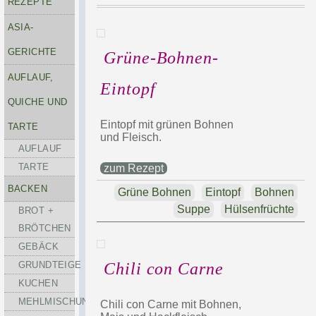
REZEPTE
ASIA-
GERICHTE
Grüne-Bohnen-
AUFLAUF,
Eintopf
QUICHE UND
Eintopf mit grünen Bohnen
TARTE
und Fleisch.
AUFLAUF
TARTE
zum Rezept
BACKEN
Grüne Bohnen
Eintopf
Bohnen
Suppe
Hülsenfrüchte
BROT +
BRÖTCHEN
GEBÄCK
GRUNDTEIGE
Chili con Carne
KUCHEN
MEHLMISCHUNGEN
Chili con Carne mit Bohnen,