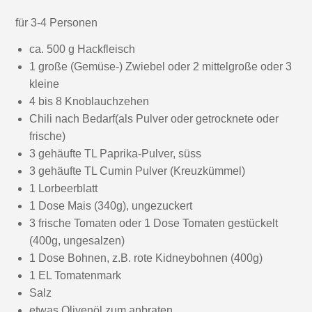
für 3-4 Personen
ca. 500 g Hackfleisch
1 große (Gemüse-) Zwiebel oder 2 mittelgroße oder 3
kleine
4 bis 8 Knoblauchzehen
Chili nach Bedarf(als Pulver oder getrocknete oder
frische)
3 gehäufte TL Paprika-Pulver, süss
3 gehäufte TL Cumin Pulver (Kreuzkümmel)
1 Lorbeerblatt
1 Dose Mais (340g), ungezuckert
3 frische Tomaten oder 1 Dose Tomaten gestückelt
(400g, ungesalzen)
1 Dose Bohnen, z.B. rote Kidneybohnen (400g)
1 EL Tomatenmark
Salz
etwas Olivenöl zum anbraten