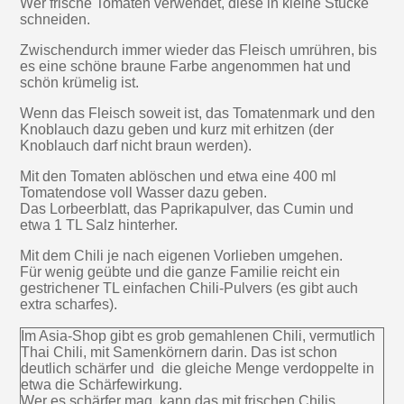
Wer frische Tomaten verwendet, diese in kleine Stücke
schneiden.
Zwischendurch immer wieder das Fleisch umrühren, bis
es eine schöne braune Farbe angenommen hat und
schön krümelig ist.
Wenn das Fleisch soweit ist, das Tomatenmark und den
Knoblauch dazu geben und kurz mit erhitzen (der
Knoblauch darf nicht braun werden).
Mit den Tomaten ablöschen und etwa eine 400 ml
Tomatendose voll Wasser dazu geben.
Das Lorbeerblatt, das Paprikapulver, das Cumin und
etwa 1 TL Salz hinterher.
Mit dem Chili je nach eigenen Vorlieben umgehen.
Für wenig geübte und die ganze Familie reicht ein
gestrichener TL einfachen Chili-Pulvers (es gibt auch
extra scharfes).
Im Asia-Shop gibt es grob gemahlenen Chili, vermutlich
Thai Chili, mit Samenkörnern darin. Das ist schon
deutlich schärfer und die gleiche Menge verdoppelte in
etwa die Schärfewirkung.
Wer es schärfer mag, kann das mit frischen Chilis