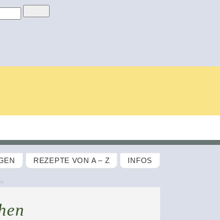
GEN
REZEPTE VON A – Z
INFOS
en
hen