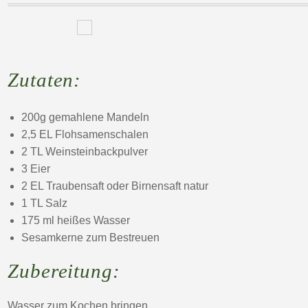
Zutaten:
200g gemahlene Mandeln
2,5 EL Flohsamenschalen
2 TL Weinsteinbackpulver
3 Eier
2 EL Traubensaft oder Birnensaft natur
1 TL Salz
175 ml heißes Wasser
Sesamkerne zum Bestreuen
Zubereitung:
Wasser zum Kochen bringen.