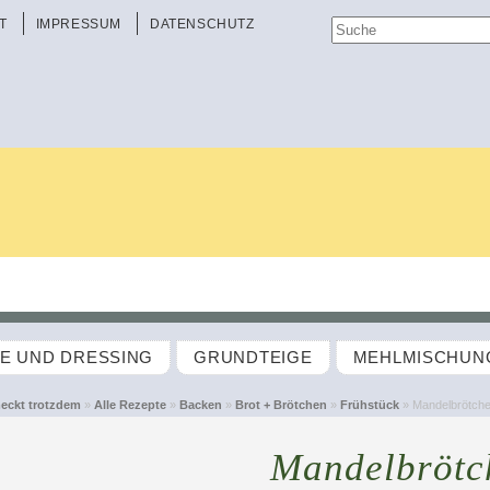
T
IMPRESSUM
DATENSCHUTZ
TE UND DRESSING
GRUNDTEIGE
MEHLMISCHUN
eckt trotzdem
»
Alle Rezepte
»
Backen
»
Brot + Brötchen
»
Frühstück
» Mandelbrötch
Mandelbrötc