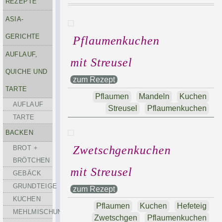
REZEPTE
ASIA-
GERICHTE
Pflaumenkuchen
AUFLAUF,
mit Streusel
QUICHE UND
zum Rezept
TARTE
Pflaumen
Mandeln
Kuchen
AUFLAUF
Streusel
Pflaumenkuchen
TARTE
BACKEN
Zwetschgenkuchen
BROT +
BRÖTCHEN
mit Streusel
GEBÄCK
GRUNDTEIGE
zum Rezept
KUCHEN
Pflaumen
Kuchen
Hefeteig
MEHLMISCHUNGEN
Zwetschgen
Pflaumenkuchen