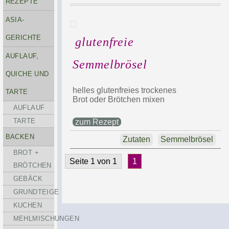
REZEPTE
ASIA-
GERICHTE
glutenfreie
AUFLAUF,
Semmelbrösel
QUICHE UND
helles glutenfreies trockenes
TARTE
Brot oder Brötchen mixen
AUFLAUF
TARTE
zum Rezept
BACKEN
Zutaten
Semmelbrösel
BROT +
Seite 1 von 1
1
BRÖTCHEN
GEBÄCK
GRUNDTEIGE
KUCHEN
MEHLMISCHUNGEN