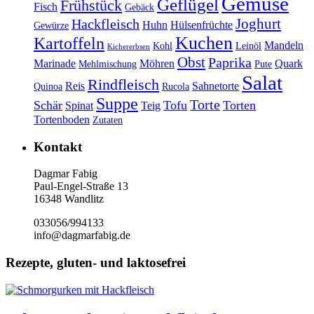
Gemüse
Geflügel
Frühstück
Fisch
Gebäck
Joghurt
Hackfleisch
Huhn
Hülsenfrüchte
Gewürze
Kuchen
Kartoffeln
Mandeln
Kohl
Leinöl
Kichererbsen
Obst
Paprika
Marinade
Möhren
Quark
Mehlmischung
Pute
Salat
Rindfleisch
Reis
Sahnetorte
Quinoa
Rucola
Suppe
Torte
Schär
Tofu
Torten
Spinat
Teig
Tortenboden
Zutaten
Kontakt
Dagmar Fabig
Paul-Engel-Straße 13
16348 Wandlitz
033056/994133
info@dagmarfabig.de
Rezepte, gluten- und laktosefrei