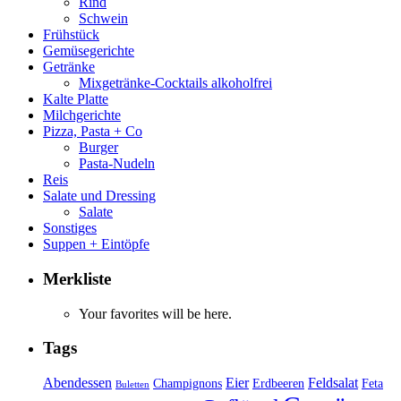
Rind
Schwein
Frühstück
Gemüsegerichte
Getränke
Mixgetränke-Cocktails alkoholfrei
Kalte Platte
Milchgerichte
Pizza, Pasta + Co
Burger
Pasta-Nudeln
Reis
Salate und Dressing
Salate
Sonstiges
Suppen + Eintöpfe
Merkliste
Your favorites will be here.
Tags
Abendessen
Eier
Feldsalat
Champignons
Erdbeeren
Feta
Buletten