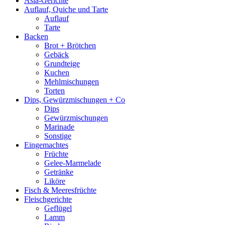
Asia-Gerichte
Auflauf, Quiche und Tarte
Auflauf
Tarte
Backen
Brot + Brötchen
Gebäck
Grundteige
Kuchen
Mehlmischungen
Torten
Dips, Gewürzmischungen + Co
Dips
Gewürzmischungen
Marinade
Sonstige
Eingemachtes
Früchte
Gelee-Marmelade
Getränke
Liköre
Fisch & Meeresfrüchte
Fleischgerichte
Geflügel
Lamm