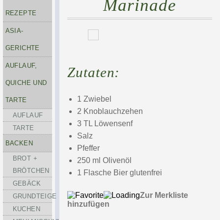
Marinade
REZEPTE
ASIA-
GERICHTE
AUFLAUF,
Zutaten:
QUICHE UND
1 Zwiebel
TARTE
2 Knoblauchzehen
AUFLAUF
3 TL Löwensenf
TARTE
Salz
BACKEN
Pfeffer
BROT +
250 ml Olivenöl
BRÖTCHEN
1 Flasche Bier glutenfrei
GEBÄCK
Zur Merkliste
GRUNDTEIGE
hinzufügen
KUCHEN