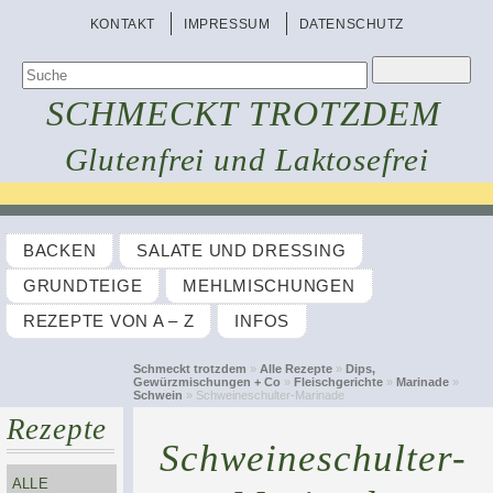
KONTAKT
IMPRESSUM
DATENSCHUTZ
SCHMECKT TROTZDEM
Glutenfrei und Laktosefrei
BACKEN
SALATE UND DRESSING
GRUNDTEIGE
MEHLMISCHUNGEN
REZEPTE VON A – Z
INFOS
Schmeckt trotzdem
»
Alle Rezepte
»
Dips,
Gewürzmischungen + Co
»
Fleischgerichte
»
Marinade
»
Schwein
» Schweineschulter-Marinade
Rezepte
Schweineschulter-
ALLE