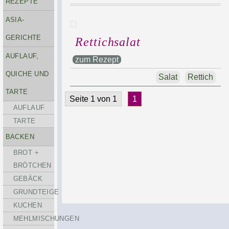
REZEPTE
ASIA-
GERICHTE
Rettichsalat
AUFLAUF,
zum Rezept
QUICHE UND
Salat
Rettich
TARTE
Seite 1 von 1
1
AUFLAUF
TARTE
BACKEN
BROT +
BRÖTCHEN
GEBÄCK
GRUNDTEIGE
KUCHEN
MEHLMISCHUNGEN