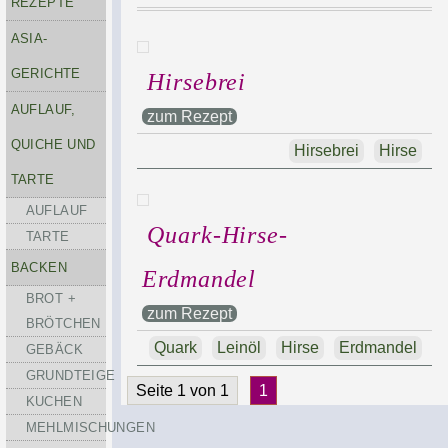
REZEPTE
ASIA-
GERICHTE
Hirsebrei
AUFLAUF,
zum Rezept
QUICHE UND
Hirsebrei
Hirse
TARTE
AUFLAUF
Quark-Hirse-
TARTE
BACKEN
Erdmandel
BROT +
zum Rezept
BRÖTCHEN
Quark
Leinöl
Hirse
Erdmandel
GEBÄCK
GRUNDTEIGE
Seite 1 von 1
1
KUCHEN
MEHLMISCHUNGEN