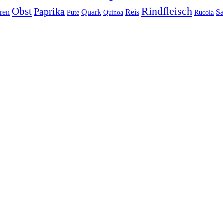
Rindfleisch
Obst
Paprika
ren
Quark
Reis
Sa
Pute
Quinoa
Rucola