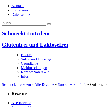
Skip
Kontakt
zum
Impressum
Inhalt
Datenschutz
Schmeckt trotzdem
Glutenfrei und Laktosefrei
Backen
Salate und Dressing
Grundteige
Mehlmischungen
Rezepte von A – Z
Infos
Schmeckt trotzdem
»
Alle Rezepte
»
Suppen + Eintöpfe
» Quinoasup
Rezepte
Alle Rezepte