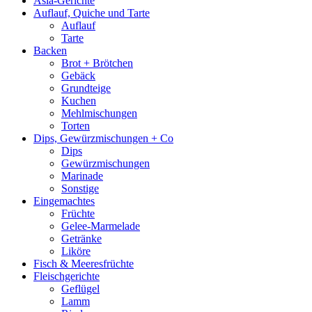
Asia-Gerichte
Auflauf, Quiche und Tarte
Auflauf
Tarte
Backen
Brot + Brötchen
Gebäck
Grundteige
Kuchen
Mehlmischungen
Torten
Dips, Gewürzmischungen + Co
Dips
Gewürzmischungen
Marinade
Sonstige
Eingemachtes
Früchte
Gelee-Marmelade
Getränke
Liköre
Fisch & Meeresfrüchte
Fleischgerichte
Geflügel
Lamm