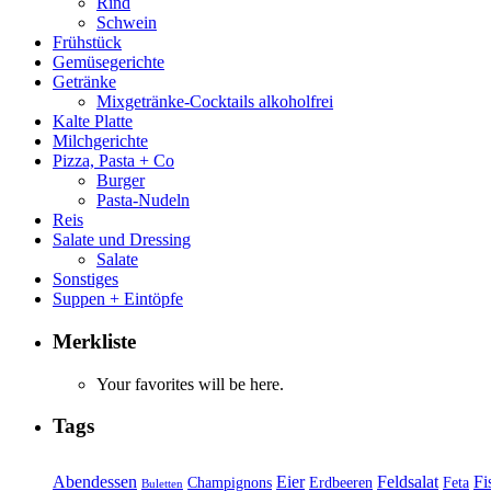
Rind
Schwein
Frühstück
Gemüsegerichte
Getränke
Mixgetränke-Cocktails alkoholfrei
Kalte Platte
Milchgerichte
Pizza, Pasta + Co
Burger
Pasta-Nudeln
Reis
Salate und Dressing
Salate
Sonstiges
Suppen + Eintöpfe
Merkliste
Your favorites will be here.
Tags
Abendessen
Eier
Feldsalat
Fi
Champignons
Erdbeeren
Feta
Buletten