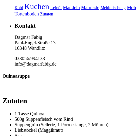
Kuchen
Mandeln
Marinade
Möh
Kohl
Leinöl
Mehlmischung
Tortenboden
Zutaten
Kontakt
Dagmar Fabig
Paul-Engel-Straße 13
16348 Wandlitz
033056/994133
info@dagmarfabig.de
Quinoasuppe
Zutaten
1 Tasse Quinoa
500g Suppenfleisch vom Rind
Suppengrün (Sellerie, 1 Porreestange, 2 Möhren)
Liebstöckel (Maggikraut)
Salz